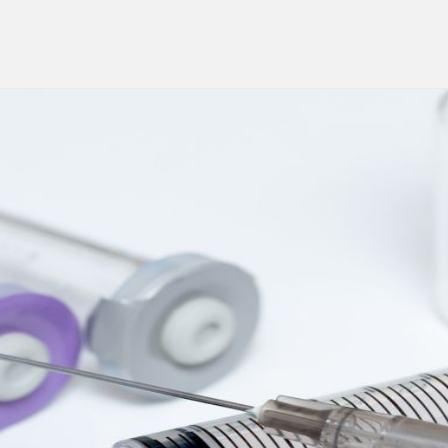
研
究
と
普
及
活
動：
進
歩
と
国
際
協
力
に
よ
り
世
界
の
健
康
を
守
る