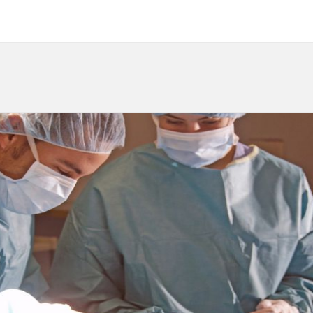
の
ワ
ク
チ
ン
接
種：
COVID-
19
流
行
収
束
へ
の
重
要
な
取
り
組
み