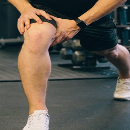
チ
ン
の
研
究・
開
発