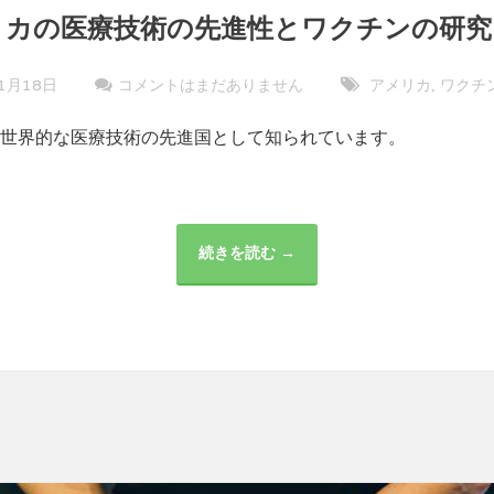
リカの医療技術の先進性とワクチンの研究
1月18日
コメントはまだありません
アメリカ
ワクチ
,
世界的な医療技術の先進国として知られています。
続きを読む →
ア
メ
リ
カ
の
医
療
技
術
の
先
進
性
と
ワ
ク