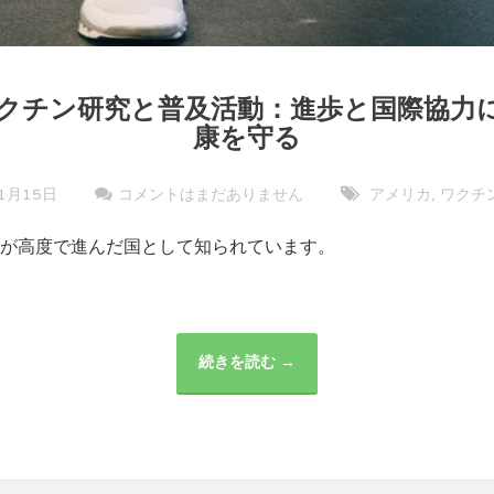
クチン研究と普及活動：進歩と国際協力
康を守る
1月15日
コメントはまだありません
アメリカ
ワクチ
,
が高度で進んだ国として知られています。
続きを読む →
ア
メ
リ
カ
の
ワ
ク
チ
ン