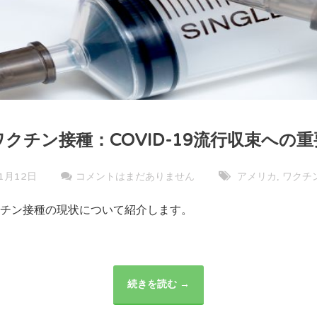
クチン接種：COVID-19流行収束への
1月12日
コメントはまだありません
アメリカ
ワクチ
,
チン接種の現状について紹介します。
続きを読む →
ア
メ
リ
カ