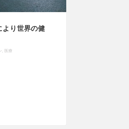
により世界の健
ン
医療
,