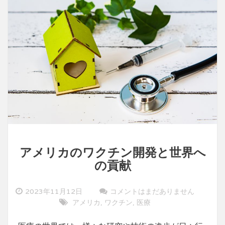
性
と
役
割
アメリカのワクチン開発と世界へ
の貢献
2023年11月12日
コメントはまだありません
アメリカ
ワクチン
医療
,
,