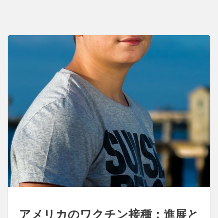
チ
ン：
制
度、
開
発、
普
及
アメリカのワクチン接種：進展と