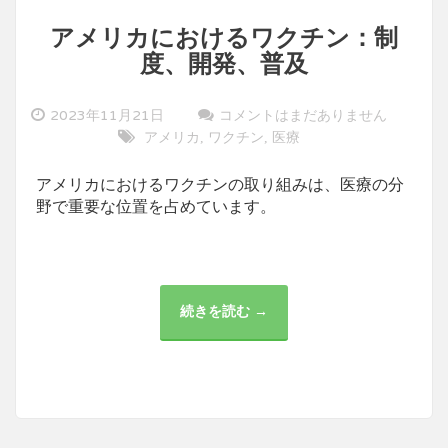
アメリカにおけるワクチン：制
度、開発、普及
2023年11月21日
コメントはまだありません
アメリカ
ワクチン
医療
,
,
アメリカにおけるワクチンの取り組みは、医療の分
野で重要な位置を占めています。
続きを読む →
ア
メ
リ
カ
に
お
け
る
ワ
ク