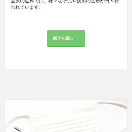
医療の世界では、様々な研究や技術の進歩が日々行
われています。
続きを読む →
ア
メ
リ
カ
の
ワ
ク
チ
ン
開
発
と
世
界
へ
の
貢
献