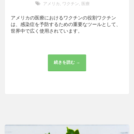
アメリカ
ワクチン
医療
,
,
アメリカの医療におけるワクチンの役割ワクチン
は、感染症を予防するための重要なツールとして、
世界中で広く使用されています。
続きを読む →
ア
メ
リ
カ
の
医
療
に
お
け
る
ワ
ク
チ
ン
の
重
要