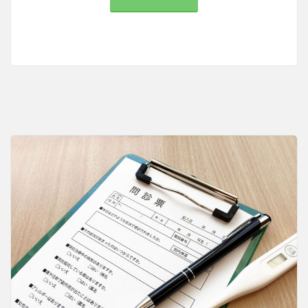
ク
チ
ン
に
関
す
る
議
論
と
異
な
る
意
見
の
存
在