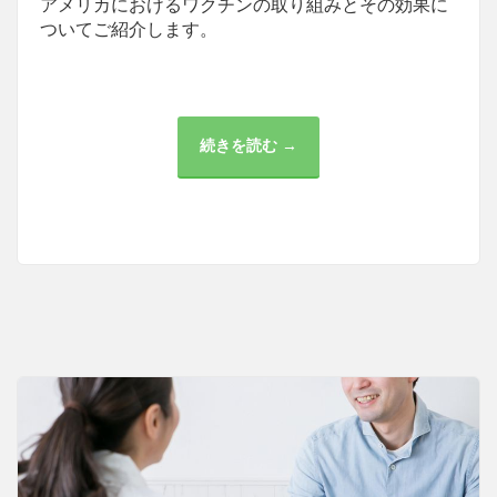
アメリカにおけるワクチンの取り組みとその効果に
ついてご紹介します。
続きを読む →
ア
メ
リ
カ
の
ワ
ク
チ
ン
取
り
組
み
と
効
果：
世
界
の
リ
ー
ダ
ー